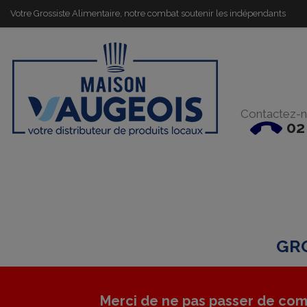
Votre Grossiste Alimentaire, notre combat soutenir les indépendants
Contactez-n
02
GRO
Merci de ne pas passer de com