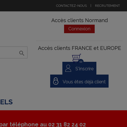
CONTACTEZ-NOUS
|
RECRUTEMENT
Accès clients Normand
Connexion
Accès clients FRANCE et EUROPE

(0)
S'inscrire
Vous êtes déjà client
NELS
ar téléphone au 02 31 82 24 02