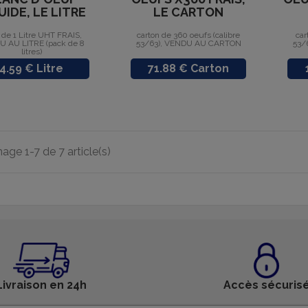
UIDE, LE LITRE
LE CARTON
 de 1 Litre UHT FRAIS,
carton de 360 oeufs (calibre
car
 AU LITRE (pack de 8
53/63), VENDU AU CARTON
53/
litres)
Prix
Prix
4.59 € Litre
71.88 € Carton
hage 1-7 de 7 article(s)
Livraison en 24h
Accès sécuris