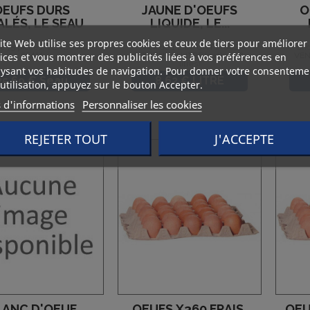
OEUFS DURS
JAUNE D'OEUFS
O
ALÉS, LE SEAU
LIQUIDE, LE...
ite Web utilise ses propres cookies et ceux de tiers pour améliorer
e 75 pieces, VENDU AU
brick de 1 Litre UHT FRAIS,
bri
ices et vous montrer des publicités liées à vos préférences en
SEAU
VENDU AU LITRE (pack de 8
VEN
litres)
ysant vos habitudes de navigation. Pour donner votre consenteme
Prix
Prix
25.69 € Seau
8.62 € LITRE
utilisation, appuyez sur le bouton Accepter.
s d'informations
Personnaliser les cookies
REJETER TOUT
J'ACCEPTE
LANC D'OEUF
OEUFS X360 FRAIS,
OEU