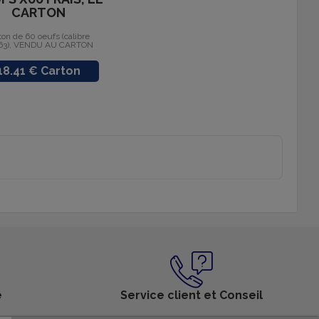
CARTON
ton de 60 oeufs (calibre
63), VENDU AU CARTON
Prix
18.41 € Carton
é
Service client et Conseil