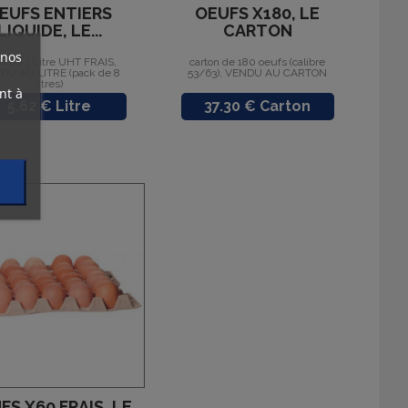
EUFS ENTIERS
OEUFS X180, LE
LIQUIDE, LE...
CARTON
 nos
ck de 1 Litre UHT FRAIS,
carton de 180 oeufs (calibre
DU AU LITRE (pack de 8
53/63), VENDU AU CARTON
litres)
nt à
Prix
Prix
5.62 € Litre
37.30 € Carton
FS X60 FRAIS, LE