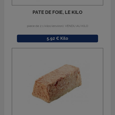
PATE DE FOIE, LE KILO
piece de 2.1 kilos (environ), VENDU AU KILO
Prix
5.92 € Kilo