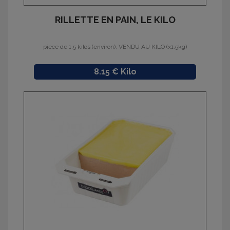
RILLETTE EN PAIN, LE KILO
piece de 1.5 kilos (environ), VENDU AU KILO (x1.5kg)
Prix
8.15 € Kilo