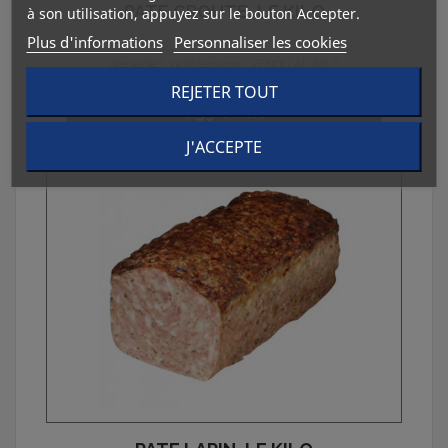
PATE CROUTE, LE KILO
à son utilisation, appuyez sur le bouton Accepter.
Plus d'informations
Personnaliser les cookies
piece de 1.3 kilo (environ), VENDU AU KILO
REJETER TOUT
Prix
8.59 € Kilo
J'ACCEPTE