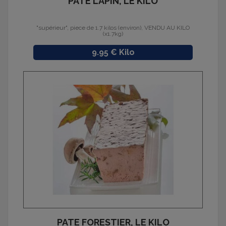
PATE LAPIN, LE KILO
"supérieur", piece de 1.7 kilos (environ), VENDU AU KILO
(x1.7kg)
Prix
9.95 € Kilo
PATE FORESTIER, LE KILO