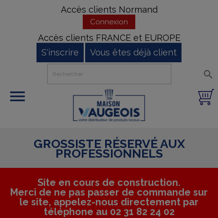
Accès clients Normand
Connexion
Accès clients FRANCE et EUROPE
S'inscrire
Vous êtes déjà client


GROSSISTE RÉSERVÉ AUX
PROFESSIONNELS
Site en cours de construction.
Merci de ne pas passer de commande sur
le site, appelez-nous directement par
téléphone au 02 31 82 24 02