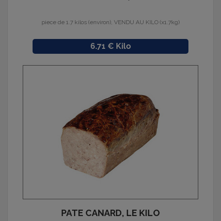
piece de 1.7 kilos (environ), VENDU AU KILO (x1.7kg)
Prix
6.71 € Kilo
PATE CANARD, LE KILO