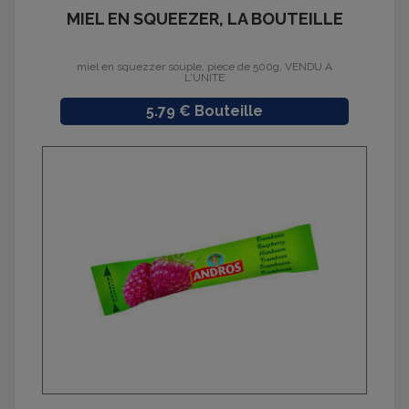
MIEL EN SQUEEZER, LA BOUTEILLE
miel en squezzer souple, piece de 500g, VENDU A
L'UNITE
Prix
5.79 € Bouteille