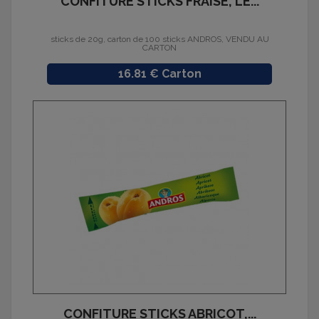
CONFITURE STICKS FRAISE, LE...
sticks de 20g, carton de 100 sticks ANDROS, VENDU AU
CARTON
Prix
16.81 € Carton
CONFITURE STICKS ABRICOT,...