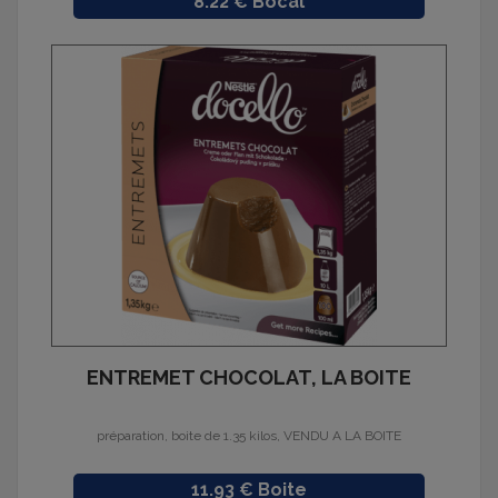
Prix
8.22 € Bocal
ENTREMET CHOCOLAT, LA BOITE
préparation, boite de 1.35 kilos, VENDU A LA BOITE
Prix
11.93 € Boite