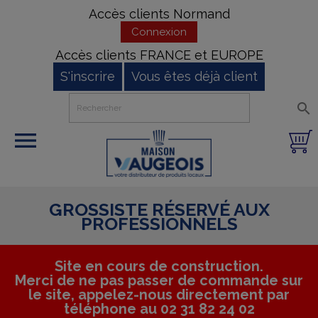
Accès clients Normand
Connexion
Accès clients FRANCE et EUROPE
S'inscrire
Vous êtes déjà client


GROSSISTE RÉSERVÉ AUX
PROFESSIONNELS
Site en cours de construction.
Merci de ne pas passer de commande sur
le site, appelez-nous directement par
téléphone au 02 31 82 24 02