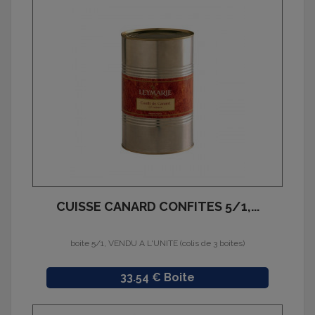
CUISSE CANARD CONFITES 5/1,...
boite 5/1, VENDU A L'UNITE (colis de 3 boites)
Prix
33.54 € Boite