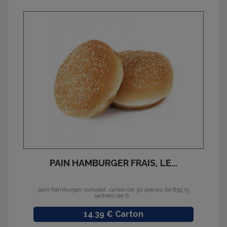
PAIN HAMBURGER FRAIS, LE...
pain hamburger complet, carton de 30 pieces de 85g (5
sachets de 6...
Prix
14.39 € Carton