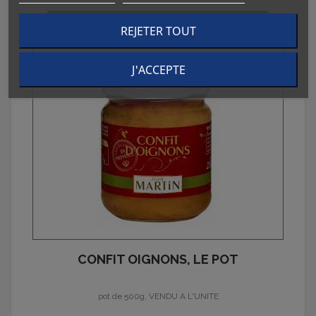
Prix
6.62 € Pot
REJETER TOUT
J'ACCEPTE
CONFIT OIGNONS, LE POT
pot de 500g, VENDU A L'UNITE