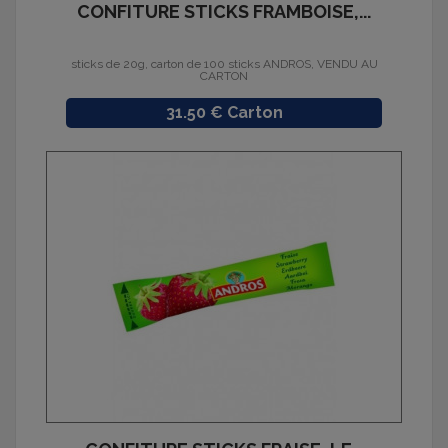
CONFITURE STICKS FRAMBOISE,...
sticks de 20g, carton de 100 sticks ANDROS, VENDU AU
CARTON
Prix
31.50 € Carton