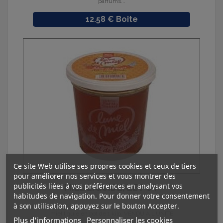
parfums...
Prix
12.58 € Boite
Ce site Web utilise ses propres cookies et ceux de tiers
pour améliorer nos services et vous montrer des
publicités liées à vos préférences en analysant vos
MIEL LIQUIDE, LE POT
habitudes de navigation. Pour donner votre consentement
à son utilisation, appuyez sur le bouton Accepter.
miel liquie en pot de 1 kilo, VENDU A L'UNITE
Plus d'informations
Personnaliser les cookies