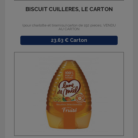
BISCUIT CUILLERES, LE CARTON
(pour charlotte et tiramisu) carton de 192 pieces, VENDU
AU CARTON
Prix
23.63 € Carton