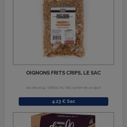
OIGNONS FRITS CRIPS, LE SAC
sac de 500g, VENDU AU SAC (carton de 10 sacs)
Prix
4.23 € Sac