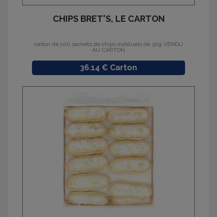
CHIPS BRET'S, LE CARTON
carton de 100 sachets de chips indiduels de 30g VENDU
AU CARTON
Prix
36.14 € Carton