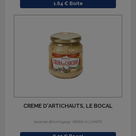
Prix
1.64 € Boite
CREME D'ARTICHAUTS, LE BOCAL
bocal de 580ml (540g), VENDU A L'UNITE