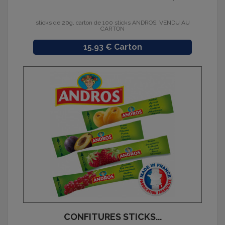
sticks de 20g, carton de 100 sticks ANDROS, VENDU AU
CARTON
Prix
15.93 € Carton
CONFITURES STICKS...