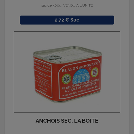
sac de 500g, VENDU A L'UNITE
Prix
2.72 € Sac
ANCHOIS SEC, LA BOITE