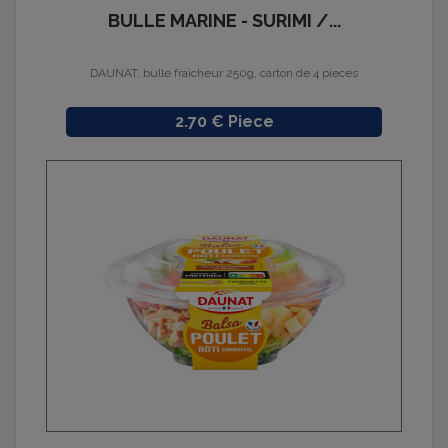
BULLE MARINE - SURIMI /...
DAUNAT, bulle fraicheur 250g, carton de 4 pieces
Prix
2.70 € Piece