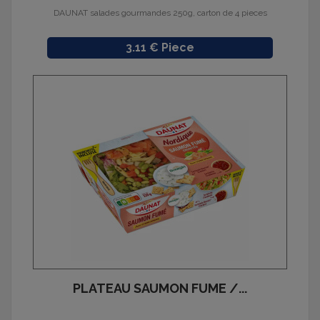
DAUNAT salades gourmandes 250g, carton de 4 pieces
Prix
3.11 € Piece
PLATEAU SAUMON FUME /...