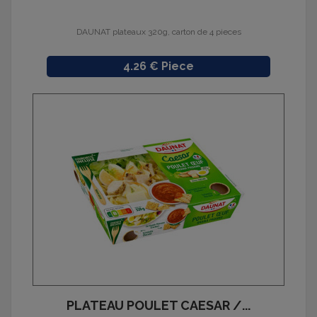
DAUNAT plateaux 320g, carton de 4 pieces
Prix
4.26 € Piece
PLATEAU POULET CAESAR /...