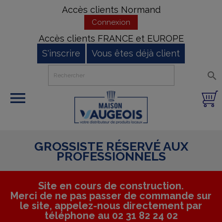
Accès clients Normand
Connexion
Accès clients FRANCE et EUROPE
S'inscrire
Vous êtes déjà client


GROSSISTE RÉSERVÉ AUX
PROFESSIONNELS
Site en cours de construction.
Merci de ne pas passer de commande sur
le site, appelez-nous directement par
téléphone au 02 31 82 24 02