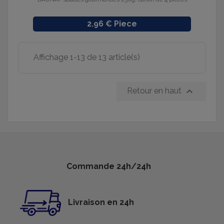
Prix
2.96 € Piece
Affichage 1-13 de 13 article(s)

Retour en haut
Commande 24h/24h
Livraison en 24h