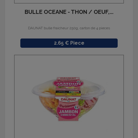
BULLE OCEANE - THON / OEUF,...
DAUNAT bulle fraicheur 250g, carton de 4 pieces
Prix
2.65 € Piece