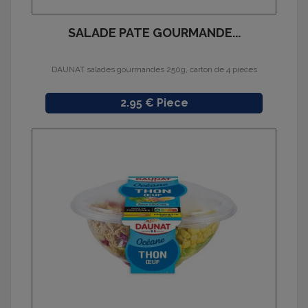
SALADE PATE GOURMANDE...
DAUNAT salades gourmandes 250g, carton de 4 pieces
Prix
2.95 € Piece