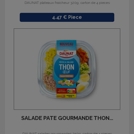
DAUNAT plateaux fraicheur 320g, carton de 4 pieces
Prix
4.47 € Piece
SALADE PATE GOURMANDE THON...
DAUNAT salades gourmandes 250g, carton de 4 pieces