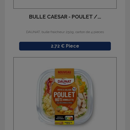
BULLE CAESAR - POULET /...
DAUNAT, bulle fraicheur 250g, carton de 4 pieces
Prix
2.72 € Piece