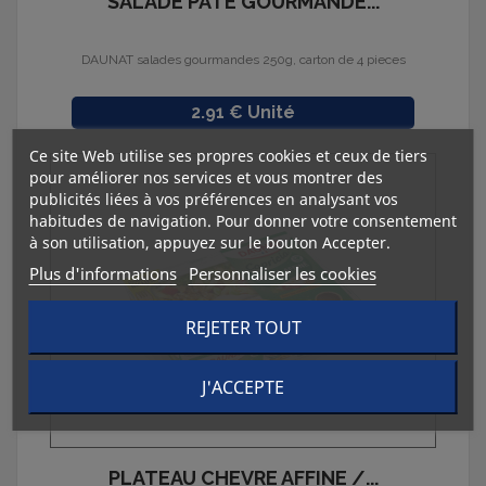
SALADE PATE GOURMANDE...
DAUNAT salades gourmandes 250g, carton de 4 pieces
Prix
2.91 € Unité
Ce site Web utilise ses propres cookies et ceux de tiers
pour améliorer nos services et vous montrer des
publicités liées à vos préférences en analysant vos
habitudes de navigation. Pour donner votre consentement
à son utilisation, appuyez sur le bouton Accepter.
Plus d'informations
Personnaliser les cookies
REJETER TOUT
J'ACCEPTE
PLATEAU CHEVRE AFFINE /...