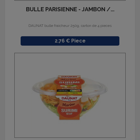
BULLE PARISIENNE - JAMBON /...
DAUNAT bulle fraicheur 250g, carton de 4 pieces
Prix
2.76 € Piece