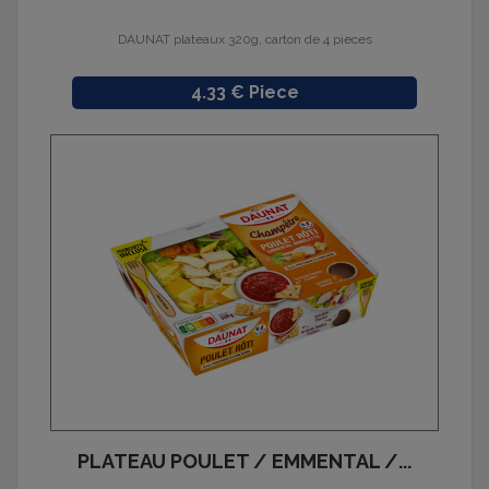
DAUNAT plateaux 320g, carton de 4 pieces
Prix
4.33 € Piece
PLATEAU POULET / EMMENTAL /...