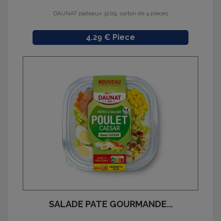
DAUNAT plateaux 320g, carton de 4 pieces
Prix
4.29 € Piece
SALADE PATE GOURMANDE...