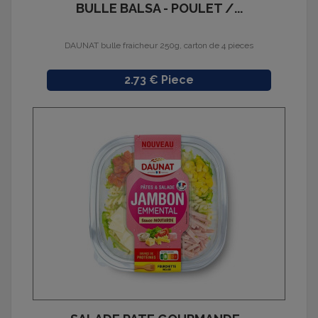
BULLE BALSA - POULET /...
DAUNAT bulle fraicheur 250g, carton de 4 pieces
Prix
2.73 € Piece