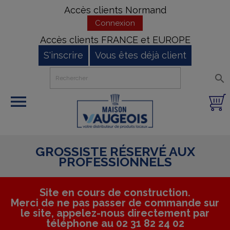
Accès clients Normand
Connexion
Accès clients FRANCE et EUROPE
S'inscrire
Vous êtes déjà client


GROSSISTE RÉSERVÉ AUX
PROFESSIONNELS
Site en cours de construction.
Merci de ne pas passer de commande sur
le site, appelez-nous directement par
téléphone au 02 31 82 24 02