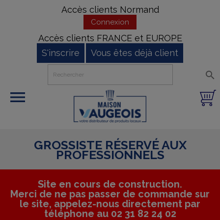
Accès clients Normand
Connexion
Accès clients FRANCE et EUROPE
S'inscrire
Vous êtes déjà client


GROSSISTE RÉSERVÉ AUX
PROFESSIONNELS
Site en cours de construction.
Merci de ne pas passer de commande sur
le site, appelez-nous directement par
téléphone au 02 31 82 24 02