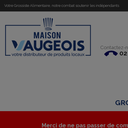
Votre Grossiste Alimentaire, notre combat soutenir les indépendants
Contactez-n
02
GRO
Merci de ne pas passer de com