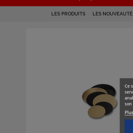
LES PRODUITS
LES NOUVEAUTÉ
Ce s
serv
anal
son 
Plu