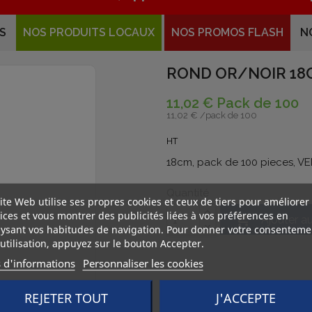
S
NOS PRODUITS LOCAUX
NOS PROMOS FLASH
N
ROND OR/NOIR 18C
11,02 € Pack de 100
11,02 € /
pack de 100
HT
18cm, pack de 100 pieces, 
Quantité
ite Web utilise ses propres cookies et ceux de tiers pour améliorer
ices et vous montrer des publicités liées à vos préférences en

Ajouter a
ysant vos habitudes de navigation. Pour donner votre consenteme
utilisation, appuyez sur le bouton Accepter.
s d'informations
Personnaliser les cookies
REJETER TOUT
J'ACCEPTE
Commande
Livr