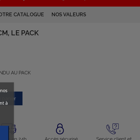
OTRE CATALOGUE
NOS VALEURS
M, LE PACK
VENDU AU PACK
 nos
u panier
nt à
aison en 24h
Accès sécurisé
Service client et