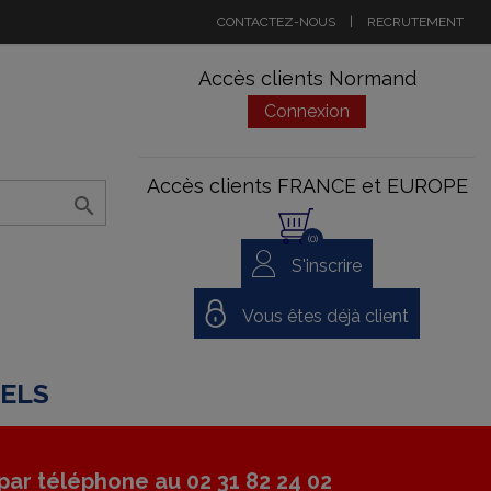
CONTACTEZ-NOUS
|
RECRUTEMENT
Accès clients Normand
Connexion
Accès clients FRANCE et EUROPE

(0)
S'inscrire
Vous êtes déjà client
NELS
ar téléphone au 02 31 82 24 02