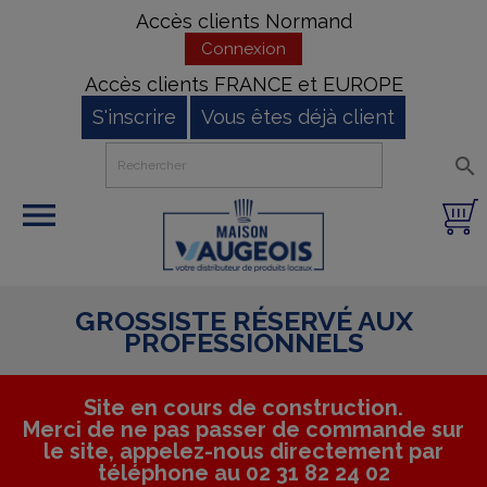
Accès clients Normand
Connexion
Accès clients FRANCE et EUROPE
S'inscrire
Vous êtes déjà client


GROSSISTE RÉSERVÉ AUX
PROFESSIONNELS
Site en cours de construction.
Merci de ne pas passer de commande sur
le site, appelez-nous directement par
téléphone au 02 31 82 24 02