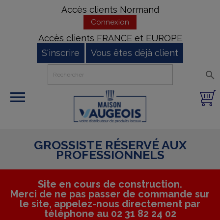
Accès clients Normand
Connexion
Accès clients FRANCE et EUROPE
S'inscrire
Vous êtes déjà client


GROSSISTE RÉSERVÉ AUX
PROFESSIONNELS
Site en cours de construction.
Merci de ne pas passer de commande sur
le site, appelez-nous directement par
téléphone au 02 31 82 24 02