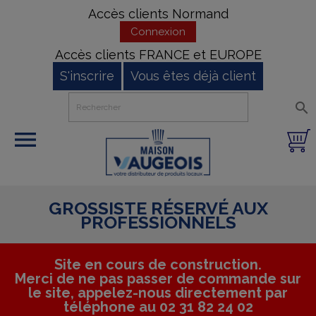
Accès clients Normand
Connexion
Accès clients FRANCE et EUROPE
S'inscrire
Vous êtes déjà client


GROSSISTE RÉSERVÉ AUX
PROFESSIONNELS
Site en cours de construction.
Merci de ne pas passer de commande sur
le site, appelez-nous directement par
téléphone au 02 31 82 24 02