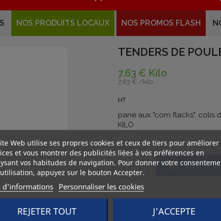
S
NOS PRODUITS LOCAUX
NOS PROMOS FLASH
N
TENDERS DE POULE
7,63 € Kilo
7,63 € /
kilo
HT
pané aux "corn flacks", colis
KILO
ite Web utilise ses propres cookies et ceux de tiers pour améliorer
Quantité
ices et vous montrer des publicités liées à vos préférences en
ysant vos habitudes de navigation. Pour donner votre consenteme

Ajouter a
utilisation, appuyez sur le bouton Accepter.
s d'informations
Personnaliser les cookies
REJETER TOUT
J'ACCEPTE