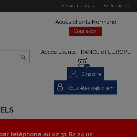
CONTACTEZ-NOUS
|
RECRUTEMENT
Accès clients Normand
Connexion
Accès clients FRANCE et EUROPE

(0)
S'inscrire
Vous êtes déjà client
NELS
ar téléphone au 02 31 82 24 02