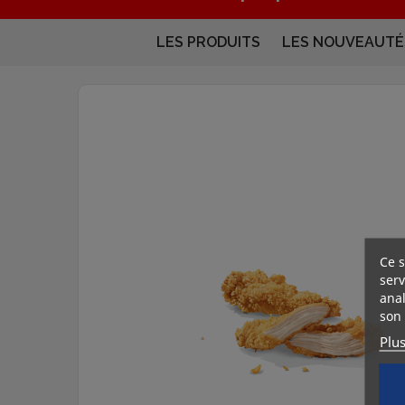
LES PRODUITS
LES NOUVEAUTÉ
Ce s
serv
anal
son 
Plu