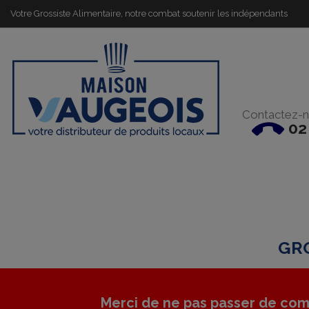
Votre Grossiste Alimentaire, notre combat soutenir les indépendants
Contactez-n
02
GRO
Merci de ne pas passer de com