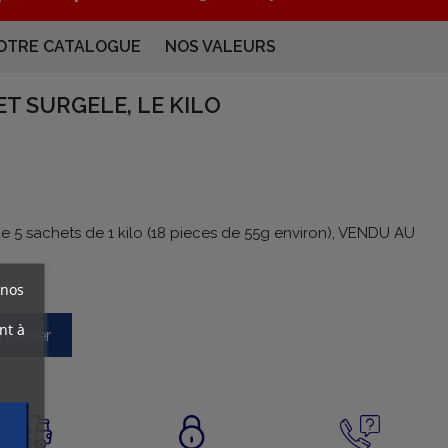
OTRE CATALOGUE
NOS VALEURS
T SURGELE, LE KILO
 de 5 sachets de 1 kilo (18 pieces de 55g environ), VENDU AU
 nos
nt à
u panier