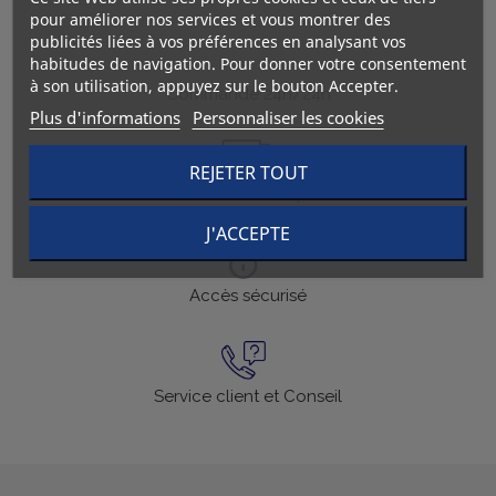
pour améliorer nos services et vous montrer des
publicités liées à vos préférences en analysant vos
habitudes de navigation. Pour donner votre consentement
à son utilisation, appuyez sur le bouton Accepter.
Commande 24h/24h
Plus d'informations
Personnaliser les cookies
REJETER TOUT
Livraison en 24h
J'ACCEPTE
Accès sécurisé
Service client et Conseil