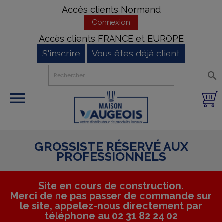
Accès clients Normand
Connexion
Accès clients FRANCE et EUROPE
S'inscrire
Vous êtes déjà client


GROSSISTE RÉSERVÉ AUX
PROFESSIONNELS
Site en cours de construction.
Merci de ne pas passer de commande sur
le site, appelez-nous directement par
téléphone au 02 31 82 24 02