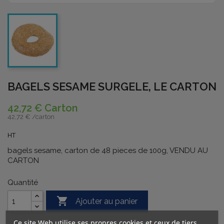
BAGELS SESAME SURGELE, LE CARTON
42,72 € Carton
42,72 € /
carton
HT
bagels sesame, carton de 48 pieces de 100g, VENDU AU
CARTON
Quantité

Ajouter au panier
Ce site Web utilise ses propres cookies et ceux de tiers