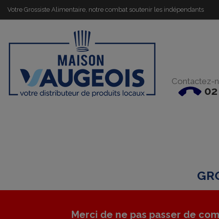
Votre Grossiste Alimentaire, notre combat soutenir les indépendants
Contactez-n
02
GRO
Merci de ne pas passer de com