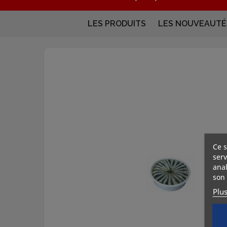
LES PRODUITS
LES NOUVEAUTÉ
Ce s
serv
anal
son 
Plu