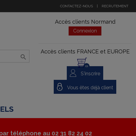
CONTACTEZ-NOUS
|
RECRUTEMENT
Accès clients Normand
Connexion
Accès clients FRANCE et EUROPE

(0)
S'inscrire
Vous êtes déjà client
NELS
ar téléphone au 02 31 82 24 02