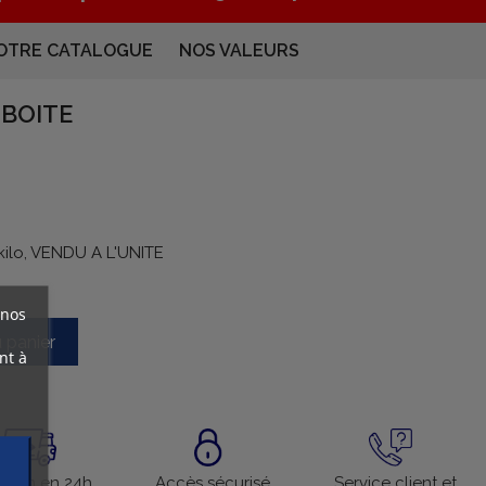
OTRE CATALOGUE
NOS VALEURS
 BOITE
 kilo, VENDU A L'UNITE
 nos
u panier
nt à
aison en 24h
Accès sécurisé
Service client et