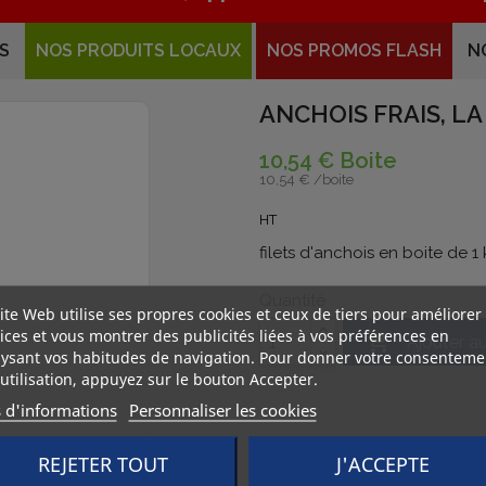
S
NOS PRODUITS LOCAUX
NOS PROMOS FLASH
N
ANCHOIS FRAIS, LA
10,54 € Boite
10,54 € /
boite
HT
filets d'anchois en boite de 1
Quantité
ite Web utilise ses propres cookies et ceux de tiers pour améliorer
ices et vous montrer des publicités liées à vos préférences en

Ajouter a
ysant vos habitudes de navigation. Pour donner votre consenteme
utilisation, appuyez sur le bouton Accepter.
s d'informations
Personnaliser les cookies
REJETER TOUT
J'ACCEPTE
Commande
Livr