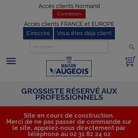
Accès clients Normand
Connexion
Accès clients FRANCE et EUROPE
S'inscrire
Vous êtes déjà client


GROSSISTE RÉSERVÉ AUX
PROFESSIONNELS
Site en cours de construction.
Merci de ne pas passer de commande sur
le site, appelez-nous directement par
téléphone au 02 31 82 24 02